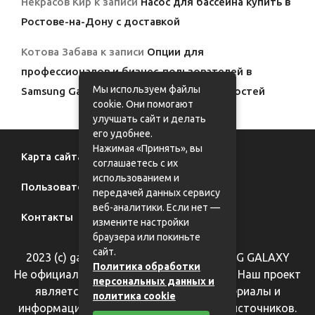
Некрасов Кир
к записи
Насос для бассейна купить в
Ростове-на-Дону с доставкой
Котова Забава
к записи
Опции для
профессионалов и бизнес-пользователей в
Мы используем файлы
Samsung Galaxy: полный обзор возможностей
cookie. Они помогают
улучшать сайт и делать
его удобнее.
Нажимая «Принять», вы
Карта сайта
соглашаетесь с их
использованием и
Пользовательское соглашение
передачей данных сервису
веб-аналитики. Если нет —
Контакты
измените настройки
браузера или покиньте
сайт.
2023 (с) galaxy62.ru - фан-сайт SAMSUNG GALAXY
Политика обработки
Не официальный информационный сайт. Наш проект
персональных данных и
является справочным, все фотоматериалы и
политика cookie
информация взяты из общедоступных источников.