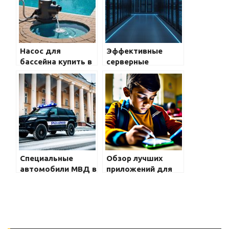
Насос для
Эффективные
бассейна купить в
серверные
Ростове-на-Дону с
решения от
доставкой
Huawei: что нужно
знать
Специальные
Обзор лучших
автомобили МВД в
приложений для
Нижнем
автоматизации
Новгороде
задач на
смартфоне