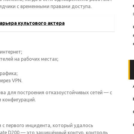
рядчики с временными правами доступа.
карьера культового актера
интернет;
телей на рабочих местах;
трафика;
ерез VPN.
ова для построения отказоустойчивых сетей — с
 конфигураций.
 с первого инцидента, который удалось
Gate D200 — это защищённый контур, контроль