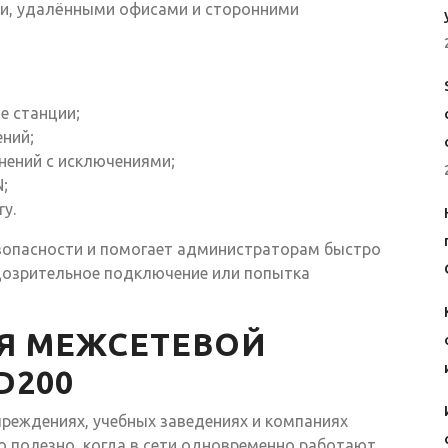
и, удалёнными офисами и сторонними
е станции;
ний;
ений с исключениями;
;
ry.
зопасности и помогает администраторам быстро
дозрительное подключение или попытка
Я МЕЖСЕТЕВОЙ
D200
реждениях, учебных заведениях и компаниях
но полезно, когда в сети одновременно работают