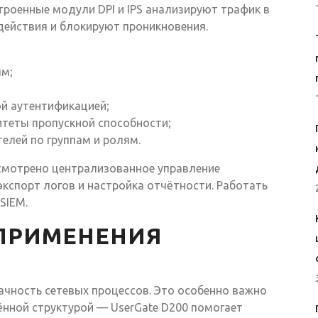
троенные модули DPI и IPS анализируют трафик в
действия и блокируют проникновения.
ям;
й аутентификацией;
итеты пропускной способности;
елей по группам и ролям.
смотрено централизованное управление
кспорт логов и настройка отчётности. Работать
SIEM.
ПРИМЕНЕНИЯ
чность сетевых процессов. Это особенно важно
ённой структурой — UserGate D200 помогает