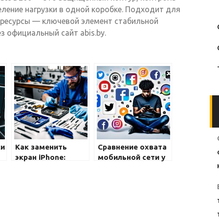
ление нагрузки в одной коробке. Подходит для
е ресурсы — ключевой элемент стабильной
з официальный сайт abis.by.
си
Как заменить
Сравнение охвата
экран iPhone:
мобильной сети у
Полное
разных
руководство для
операторов
новичков и
профессионалов