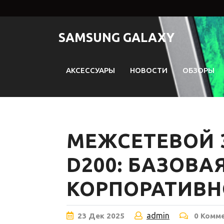
Перейти
к
содержимому
SAMSUNG GALAXY
АКСЕССУАРЫ
НОВОСТИ
ОБЗОРЫ
МЕЖСЕТЕВОЙ 
D200: БАЗОВА
КОРПОРАТИВН
admin
23
Дек
2025
0 Комм