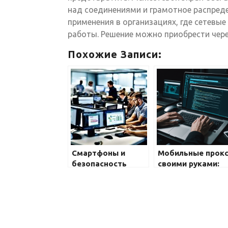
над соединениями и грамотное распреде
применения в организациях, где сетевы
работы. Решение можно приобрести чере
Похожие Записи:
Смартфоны и
Мобильные прок
безопасность
своими руками:
детей: интересные
как обеспечить
факты
безопасность и
анонимность в
интернете