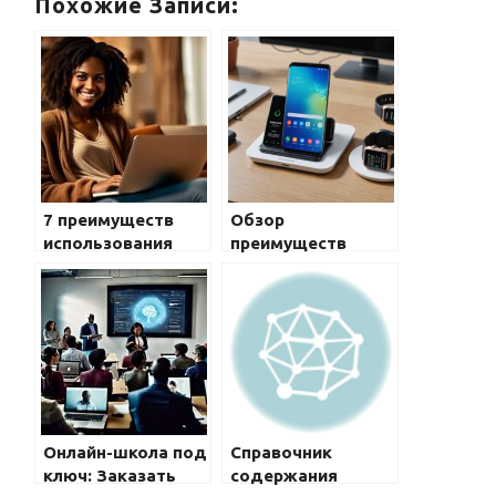
Похожие Записи:
7 преимуществ
Обзор
использования
преимуществ
домашнего
использования
интернета
фирменных
Telemax-novoros
приложений и
сервисов Samsung
в Galaxy: ключ к
максимальному
комфорту
Онлайн-школа под
Справочник
ключ: Заказать
содержания