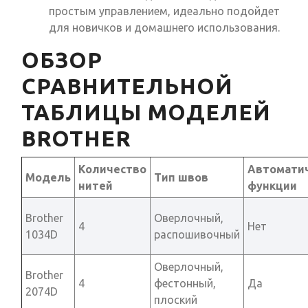
простым управлением, идеально подойдет
для новичков и домашнего использования.
ОБЗОР
СРАВНИТЕЛЬНОЙ
ТАБЛИЦЫ МОДЕЛЕЙ
BROTHER
Количество
Автомати
Модель
Тип швов
нитей
функции
Brother
Оверлочный,
4
Нет
1034D
распошивочный
Оверлочный,
Brother
4
фестонный,
Да
2074D
плоский