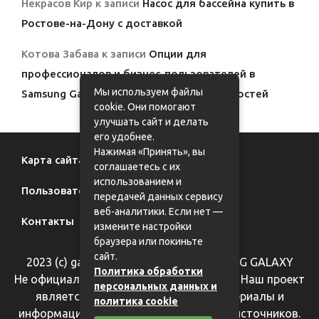
Некрасов Кир
к записи
Насос для бассейна купить в
Ростове-на-Дону с доставкой
Котова Забава
к записи
Опции для
профессионалов и бизнес-пользователей в
Мы используем файлы
Samsung Galaxy: полный обзор возможностей
cookie. Они помогают
улучшать сайт и делать
его удобнее.
Нажимая «Принять», вы
Карта сайта
соглашаетесь с их
использованием и
Пользовательское соглашение
передачей данных сервису
веб-аналитики. Если нет —
Контакты
измените настройки
браузера или покиньте
сайт.
2023 (с) galaxy62.ru - фан-сайт SAMSUNG GALAXY
Политика обработки
Не официальный информационный сайт. Наш проект
персональных данных и
является справочным, все фотоматериалы и
политика cookie
информация взяты из общедоступных источников.