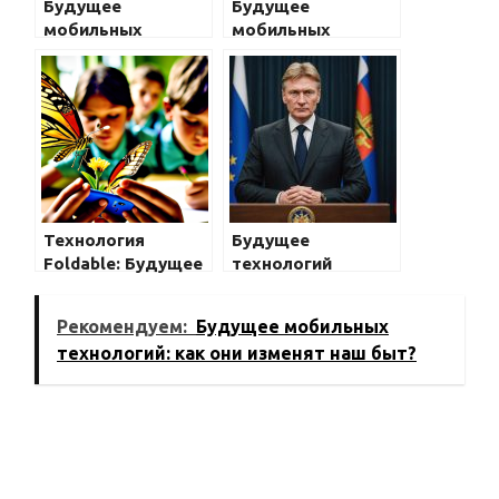
Будущее
Будущее
мобильных
мобильных
технологий: как
технологий:
они изменят наш
предсказания
быт?
экспертов
Технология
Будущее
Foldable: Будущее
технологий
или
распознавания лиц
Кибернетическая
в мобильных
Рекомендуем:
Будущее мобильных
Иллюзия?
устройствах
технологий: как они изменят наш быт?