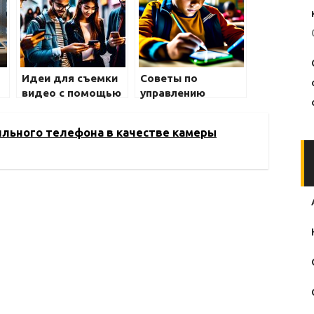
ь
Идеи для съемки
Советы по
видео с помощью
управлению
смартфона:
временем с
простые советы
помощью
льного телефона в качестве камеры
приложения на
телефоне