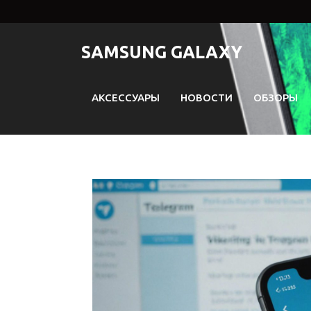
Перейти
к
содержимому
SAMSUNG GALAXY
АКСЕССУАРЫ
НОВОСТИ
ОБЗОРЫ