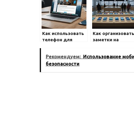
Как использовать
Как организоват
телефон для
заметки на
бизнеса: полезные
смартфоне:
приложения
полезные
Рекомендуем:
Использование моби
приложения
безопасности