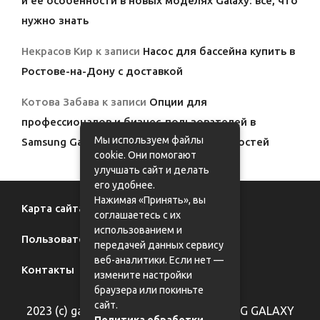
и её особенности в новых моделях Galaxy: всё, что
нужно знать
Некрасов Кир
к записи
Насос для бассейна купить в
Ростове-на-Дону с доставкой
Котова Забава
к записи
Опции для
профессионалов и бизнес-пользователей в
Мы используем файлы
Samsung Galaxy: полный обзор возможностей
cookie. Они помогают
улучшать сайт и делать
его удобнее.
Нажимая «Принять», вы
Карта сайта
соглашаетесь с их
использованием и
Пользовательское соглашение
передачей данных сервису
веб-аналитики. Если нет —
Контакты
измените настройки
браузера или покиньте
сайт.
2023 (с) galaxy62.ru - фан-сайт SAMSUNG GALAXY