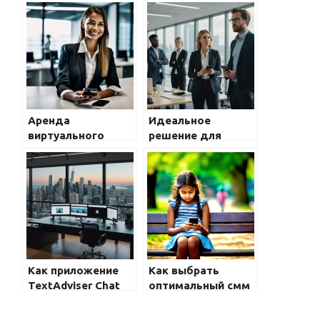
Аренда
Идеальное
виртуального
решение для
номера телефона
бизнеса: FMC
для СМС на час,
мобильные
месяц —
сотрудники с IP-
HotTelecom
телефонией
Как приложение
Как выбрать
TextAdviser Chat
оптимальный смм
помогает в
прайс для бизнеса
создании